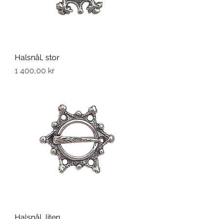
Halsnål, stor
Pris
1 400,00 kr
Halsnål, liten