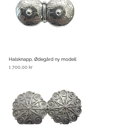
Halsknapp, Ødegård ny modell
Pris
1 700,00 kr