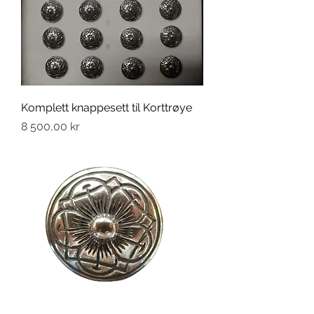
Komplett knappesett til Korttrøye
Pris
8 500,00 kr