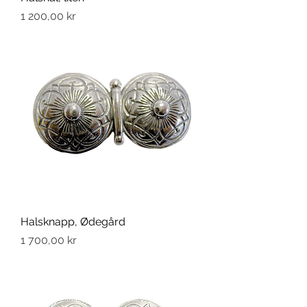
Pris
1 200,00 kr
Halsknapp, Ødegård
Pris
1 700,00 kr