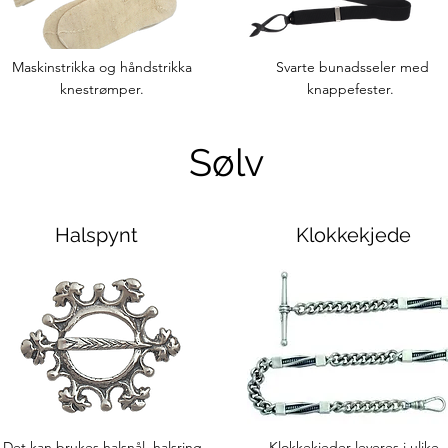
Maskinstrikka og håndstrikka
Svarte bunadsseler med
knestrømper.
knappefester.
Sølv
Halspynt
Klokkekjede
Det kan brukes halsnål, halsring
Klokkekjeder leveres i ulike