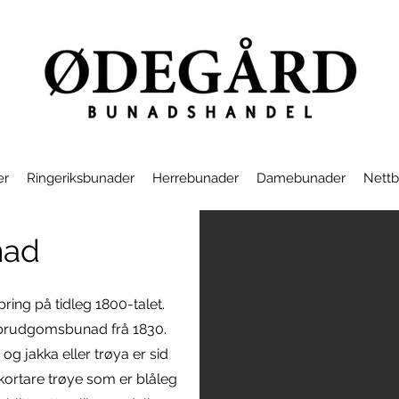
er
Ringeriksbunader
Herrebunader
Damebunader
Nettb
nad
ing på tidleg 1800-talet.
brudgomsbunad frå 1830.
og jakka eller trøya er sid
 kortare trøye som er blåleg