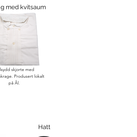
ng med kvitsaum
lsydd skjorte med
krage. Produsert lokalt
på Ål.
Hatt