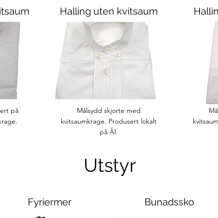
itsaum
Halling uten kvitsaum
Halli
ert på
Målsydd skjorte med
Må
krage.
kvitsaumkrage. Produsert lokalt
kvitsaum
på Ål.
Utstyr
Fyriermer
Bunadssko