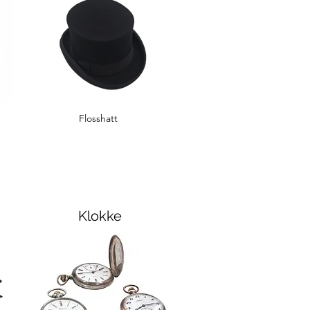
Flosshatt
Klokke