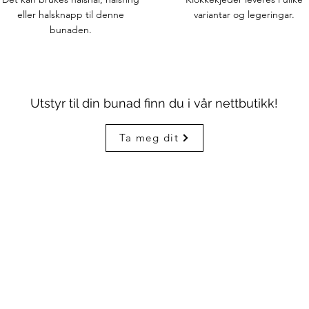
eller halsknapp til denne
variantar og legeringar.
bunaden.
Utstyr til din bunad finn du i vår nettbutikk!
Ta meg dit
Snakk med oss
Opn
3208 2082
Mån–f