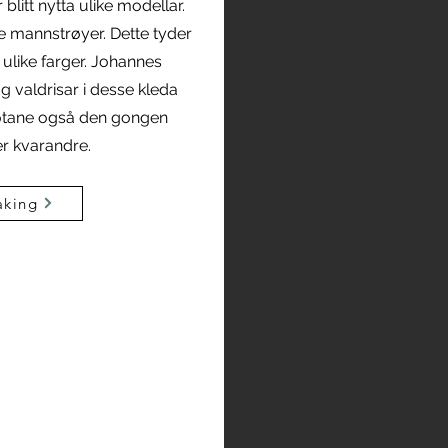
 blitt nytta ulike modellar.
e mannstrøyer. Dette tyder
ulike farger. Johannes
g valdrisar i desse kleda
motane også den gongen
er kvarandre.
aking