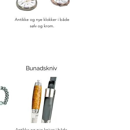
Antikke og nye klokker i både
sølv og krom.
Bunadskniv
Antikke og nye knivar i både