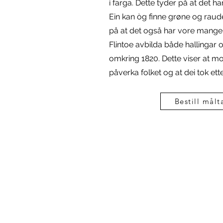
i farga. Dette tyder på at det har
Ein kan òg finne grøne og raud
på at det også har vore mange 
Flintoe avbilda både hallingar o
omkring 1820. Dette viser at 
påverka folket og at dei tok ett
Bestill målt