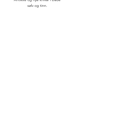
sølv og tinn.
ingstider
re
10-16