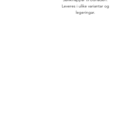
Leveres i ulike variantar og
legeringar.
Besøk oss
Torget 2