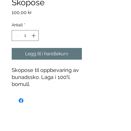
Skopose
Pris
100,00 kr
Antall
*
Legg til i handlekurv
Skopose til oppbevaring av
bunadssko. Laga i 100%
bomull.
Besøk oss
Torget 2